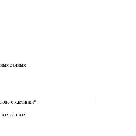
ьных данных
лово с картинки
*
:
ьных данных